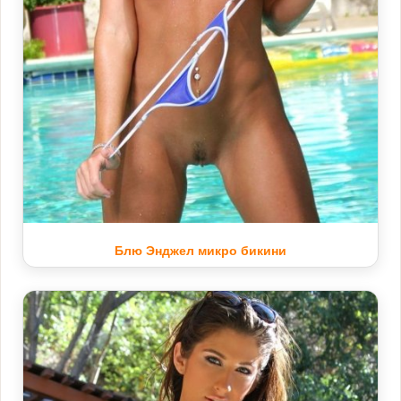
Блю Энджел микро бикини