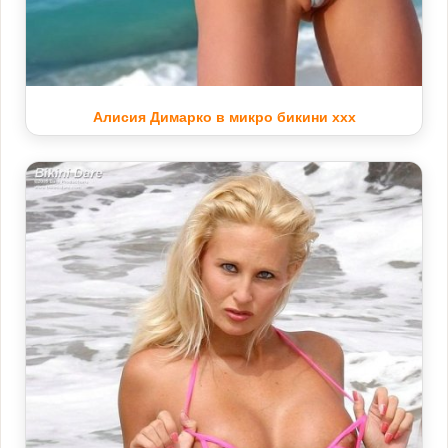
Алисия Димарко в микро бикини xxx