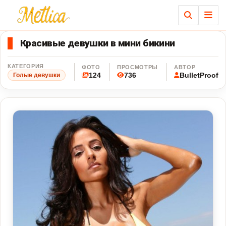
Ме
Красивые девушки в мини бикини
КАТЕГОРИЯ
ФОТО
ПРОСМОТРЫ
АВТОР
124
736
BulletProof
Голые девушки