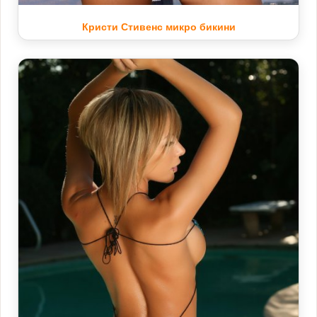
Кристи Стивенс микро бикини