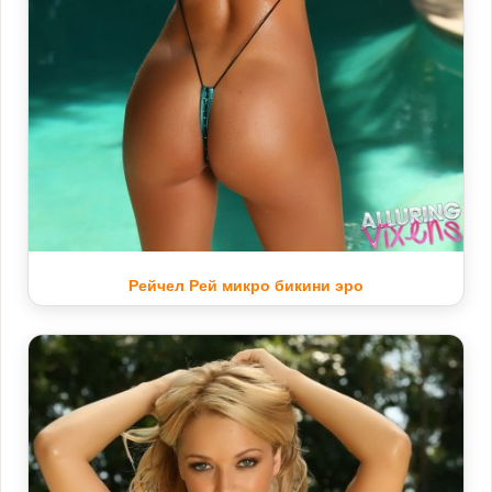
Рейчел Рей микро бикини эро