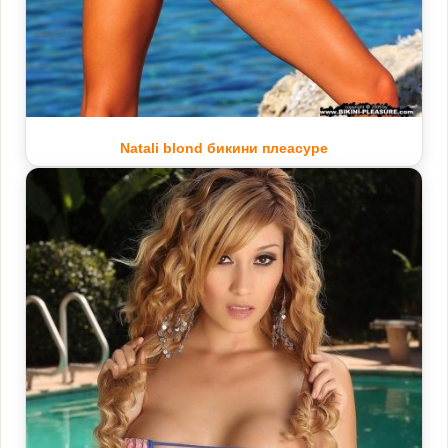
Natali blond бикини плеасуре